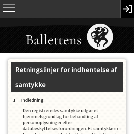
Ballettens
Venner
Retningslinjer for indhentelse af
samtykke
Indledning
Den registreredes samtykke udgør et
hjemmelsgrundlag for behandling af
personoplysninger efter
databeskyttelsesforordningen. Et samtykke er i