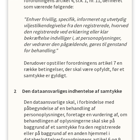
forordningens artikel 4, stk. 1, nr. 11, defineret
som værende følgende:
"Enhver frivillig, specifik, informeret og utvetydig
viljestilkendegivelse fra den registrerede, hvorved
den registrerede ved erklæring eller klar
bekræftelse indvilliger i, at personoplysninger,
der vedrører den pågældende, gøres til genstand
for behandling."
Derudover opstiller forordningens artikel 7 en
række betingelser, der skal være opfyldt, før et
samtykke er gyldigt.
Den dataansvarliges indhentelse af samtykke
Den dataansvarlige skal, i forbindelse med
påbegyndelse af en behandling af
personoplysninger, foretage en vurdering af, om
behandlingen af oplysningerne skal ske på
baggrund af et samtykke fra den registrerede
eller på baggrund af en anden hjemmel i
databeskyttelsesforordningens artikel 6 og 9.