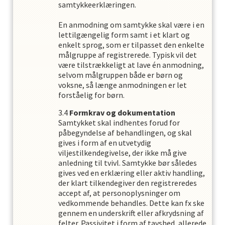
samtykkeerklæringen.
En anmodning om samtykke skal være i en
lettilgængelig form samt i et klart og
enkelt sprog, som er tilpasset den enkelte
målgruppe af registrerede. Typisk vil det
være tilstrækkeligt at lave én anmodning,
selvom målgruppen både er børn og
voksne, så længe anmodningen er let
forståelig for børn.
Formkrav og dokumentation
Samtykket skal indhentes forud for
påbegyndelse af behandlingen, og skal
gives i form af en utvetydig
viljestilkendegivelse, der ikke må give
anledning til tvivl. Samtykke bør således
gives ved en erklæring eller aktiv handling,
der klart tilkendegiver den registreredes
accept af, at personoplysninger om
vedkommende behandles. Dette kan fx ske
gennem en underskrift eller afkrydsning af
felter. Passivitet i form af tavshed, allerede