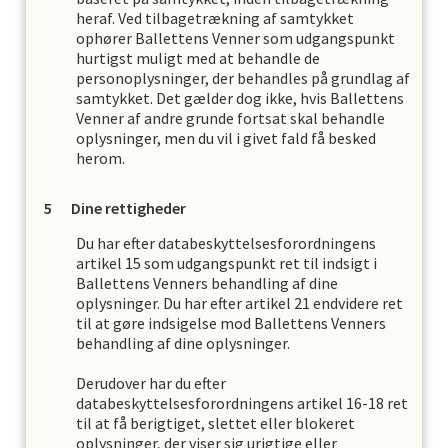
heraf. Ved tilbagetrækning af samtykket
ophører
Ballettens Venner
som udgangspunkt
hurtigst muligt med at behandle de
personoplysninger, der behandles på grundlag af
samtykket. Det gælder dog ikke, hvis
Ballettens
Venner
af andre grunde fortsat skal behandle
oplysninger, men du vil i givet fald få besked
herom.
Dine rettigheder
Du har efter databeskyttelsesforordningens
artikel 15 som udgangspunkt ret til indsigt i
Ballettens Venner
s
behandling af dine
oplysninger. Du har efter artikel 21 endvidere ret
til at gøre indsigelse mod
Ballettens Venner
s
behandling af dine oplysninger.
Derudover har du efter
databeskyttelsesforordningens artikel 16-18 ret
til at få berigtiget, slettet eller blokeret
oplysninger, der viser sig urigtige eller