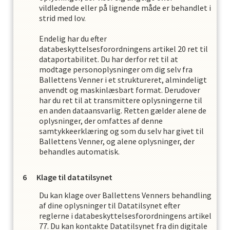
vildledende eller på lignende måde er behandlet i
strid med lov.
Endelig har du efter
databeskyttelsesforordningens artikel 20 ret til
dataportabilitet. Du har derfor ret til at
modtage personoplysninger om dig selv fra
Ballettens Venner
i et struktureret, almindeligt
anvendt og maskinlæsbart format. Derudover
har du ret til at transmittere oplysningerne til
en anden dataansvarlig. Retten gælder alene de
oplysninger, der omfattes af denne
samtykkeerklæring og som du selv har givet til
Ballettens Venner
,
og alene oplysninger, der
behandles automatisk.
Klage til datatilsynet
Du kan klage over
Ballettens Venner
s
behandling
af dine oplysninger til Datatilsynet efter
reglerne i databeskyttelsesforordningens artikel
77. Du kan kontakte Datatilsynet fra din digitale