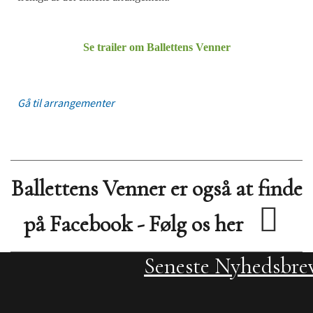
Se trailer om Ballettens Venner
Gå til arrangementer
Ballettens Venner er også at finde
på Facebook - Følg os her
Seneste Nyhedsbre
Streamingstilbud
FAQ - Hjælp på h
Nu kan du finde vejledning til
Streamingtjenester
nogle af de problemer vi