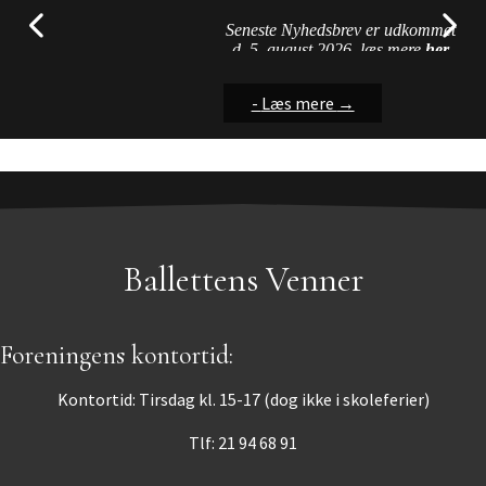
hyppigt er præsenteret for ved
Seneste Nyhedsbrev er udkommet
brug af hjemmesiden....
d. 5. august 2026, læs mere
her
-
-
-
Læs mere
Læs mere
Læs mere
→
→
→
Ballettens Venner
Foreningens kontortid:
Kontortid: Tirsdag kl. 15-17 (dog ikke i skoleferier)
Tlf: 21 94 68 91