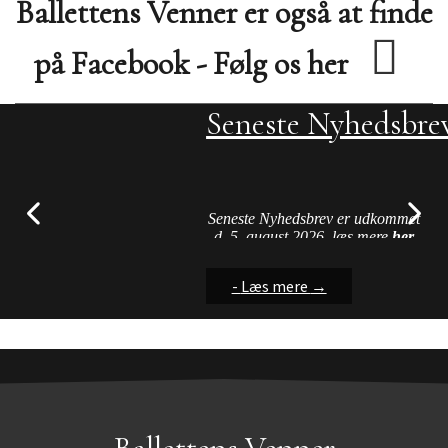
Ballettens Venner er også at finde
på Facebook - Følg os her
Seneste Nyhedsbre
Streamingstilbud
FAQ - Hjælp på h
Nu kan du finde vejledning til
Streamingtjenester
nogle af de problemer vi
hyppigt er præsenteret for ved
Seneste Nyhedsbrev er udkommet
brug af hjemmesiden....
d. 5. august 2026, læs mere
her
-
-
-
Læs mere
Læs mere
Læs mere
→
→
→