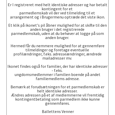
Er I registreret med helt identiske adresser og har betalt
kontingent for et
parmedlemskab vil der ved tilmelding til et
arrangement og i Brugermenu optræde det viste ikon.
Et klik på ikonet's pil åbner mulighed for at skifte til den
anden bruger i det registrerede
parmedlemskab, uden at du behøver at logge på som
anden bruger.
Hermed får du nemmere mulighed for at gennemføre
tilmeldinger og foretage eventuelle
profilændringer, f.eks. adresseændringer, ændrede
mailadresser mv.
Ikonet findes også for familier, der har identiske adresser
- f.eks.
ungdomsmedlemmer i familien boende på andet
familiemedlems adresse.
Bemærk at forudsætningen for et parmedlemskab er
helt identiske adresser.
Ændres adressen på et af medlemmerne vil fremtidig
kontingentbetaling som parmedlem ikke kunne
gennemføres.
Ballettens Venner