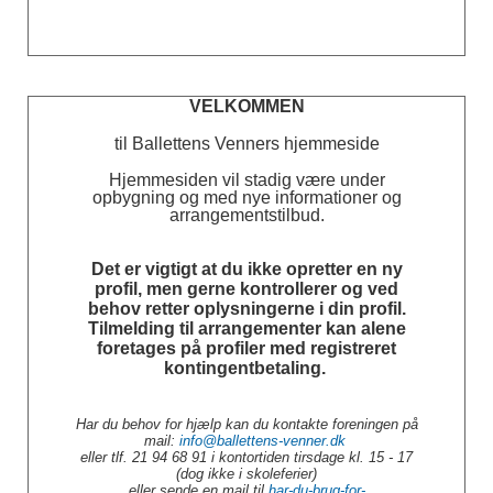
VELKOMMEN
til Ballettens Venners hjemmeside
Hjemmesiden vil stadig være under
opbygning og med nye informationer og
arrangementstilbud.
Det er vigtigt at du ikke opretter en ny
profil, men gerne kontrollerer og ved
behov retter oplysningerne i din profil.
Tilmelding til arrangementer kan alene
foretages på profiler med registreret
kontingentbetaling.
Har du behov for hjælp kan du kontakte foreningen på
mail:
info@ballettens-venner.dk
eller tlf. 21 94 68 91 i kontortiden tirsdage kl. 15 - 17
(dog ikke i skoleferier)
eller sende en mail til
har-du-brug-for-