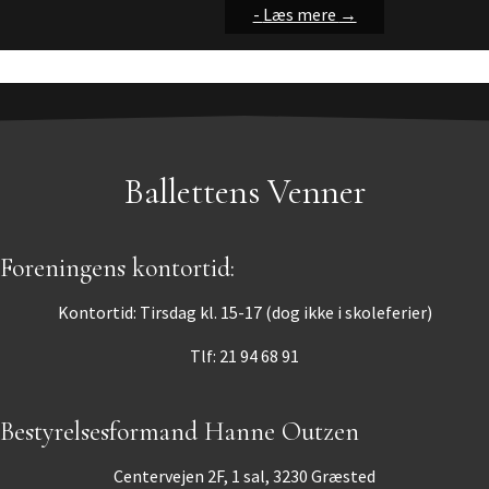
-
-
-
Læs mere
Læs mere
Læs mere
→
→
→
Ballettens Venner
Foreningens kontortid:
Kontortid: Tirsdag kl. 15-17 (dog ikke i skoleferier)
Tlf: 21 94 68 91
Bestyrelsesformand Hanne Outzen
Centervejen 2F, 1 sal, 3230 Græsted