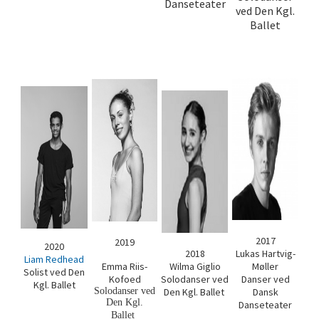
Danseteater
ved Den Kgl.
Ballet
2017
2019
2020
2018
Lukas Hartvig-
Liam Redhead
Emma Riis-
Wilma Giglio
Møller
Solist ved Den
Kofoed
Solodanser ved
Danser ved
Kgl. Ballet
Solodanser ved
Den Kgl. Ballet
Dansk
Den Kgl.
Danseteater
Ballet