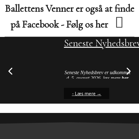
Ballettens Venner er også at finde
på Facebook - Følg os her
Seneste Nyhedsbre
Streamingstilbud
FAQ - Hjælp på h
Nu kan du finde vejledning til
Streamingtjenester
nogle af de problemer vi
hyppigt er præsenteret for ved
Seneste Nyhedsbrev er udkommet
brug af hjemmesiden....
d. 5. august 2026, læs mere
her
-
-
-
Læs mere
Læs mere
Læs mere
→
→
→