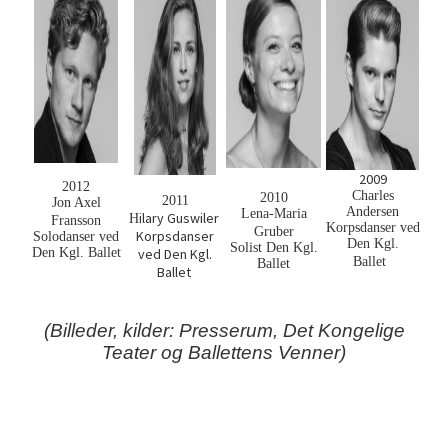
2009
2
012
Charles
2010
2011
Jon Axel
Andersen
Lena-Maria
ilary Guswiler
H
Fransson
Korpsdanser
ved
Gruber
Korpsdanser
Solodanser ved
Den Kgl.
Solist Den Kgl.
Den Kgl. Ballet
ved Den Kgl.
Ballet
Ballet
Ballet
(Billeder, kilder: Presserum, Det Kongelige
Teater og Ballettens Venner)