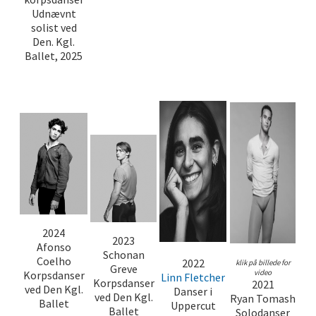
Udnævnt
solist ved
Den. Kgl.
Ballet, 2025
2024
2023
Afonso
Schonan
Coelho
2022
klik på billede for
Greve
video
Korpsdanser
Linn Fletcher
Korpsdanser
2021
ved Den Kgl.
Danser i
ved Den Kgl.
Ryan Tomash
Ballet
Uppercut
Ballet
Solodanser