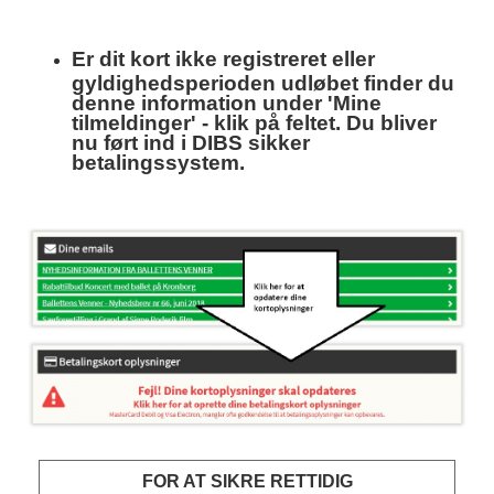
Er dit kort ikke registreret eller
gyldighedsperioden udløbet finder du
denne information under 'Mine
tilmeldinger' - klik på feltet. Du bliver
nu ført ind i DIBS sikker
betalingssystem.
FOR AT SIKRE RETTIDIG