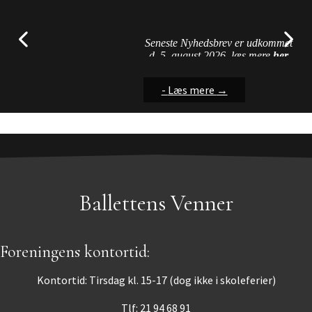
Nu kan du finde vejledning til
Streamingtjenester
nogle af de problemer vi
hyppigt er præsenteret for ved
Seneste Nyhedsbrev er udkommet
brug af hjemmesiden....
d. 5. august 2026, læs mere
her
-
-
-
Læs mere
Læs mere
Læs mere
→
→
→
Ballettens Venner
Foreningens kontortid:
Kontortid: Tirsdag kl. 15-17 (dog ikke i skoleferier)
Tlf: 21 94 68 91