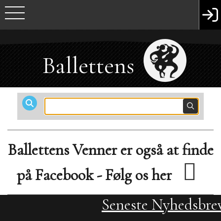
Ballettens
Venner
Ballettens Venner er også at finde
på Facebook - Følg os her
Seneste Nyhedsbre
Streamingstilbud
FAQ - Hjælp på h