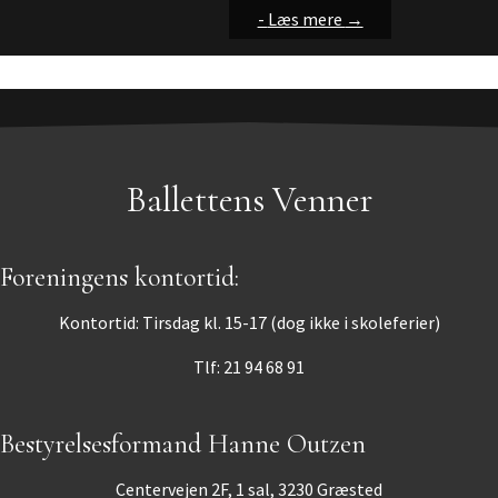
-
-
-
Læs mere
Læs mere
Læs mere
→
→
→
Ballettens Venner
Foreningens kontortid:
Kontortid: Tirsdag kl. 15-17 (dog ikke i skoleferier)
Tlf: 21 94 68 91
Bestyrelsesformand Hanne Outzen
Centervejen 2F, 1 sal, 3230 Græsted