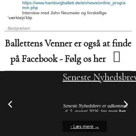
https://www.hamburgballett.de/en/news/online_progra
mm.php
Interview med John Neumeier og forskellige
'værktøjs'klip
Bestyrelsen
Ballettens Venner er også at finde
på Facebook - Følg os her
Seneste Nyhedsbre
Streamingstilbud
FAQ - Hjælp på h
Nu kan du finde vejledning til
Streamingtjenester
nogle af de problemer vi
hyppigt er præsenteret for ved
Seneste Nyhedsbrev er udkommet
brug af hjemmesiden....
d. 5. august 2026, læs mere
her
-
-
-
Læs mere
Læs mere
Læs mere
→
→
→