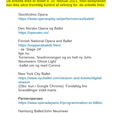
De enkelte links er testet d. 10. februar 2021, men bestyrelsen
kan ikke sikre fremtidig kontrol af virkning for de enkelte links.
Stockholms Opera
·
https://www.operanplay.se/performances/balett/
Den Norske Opera og Ballet
·
https://operaen.no/
Finnish National Opera and Ballet
·
https://oopperabaletti.fi/en/
- se '
Stage 24
'
lige nu:
Tornerose, Snedronningen og en helt ny John
Neumeiers 'Ghost Light'
-ballet om og med Corona
New York City Ballet
·
https://www.nycballet.com/season-and-tickets/digital-
season
(Obs: kun i Google Chrome). Foreløbig fire
forestillinger indtil marts
Pariseroperaen
·
https://www.operadeparis.fr/programmation-et-billets
Hamburg Ballet/John Neumeier
·